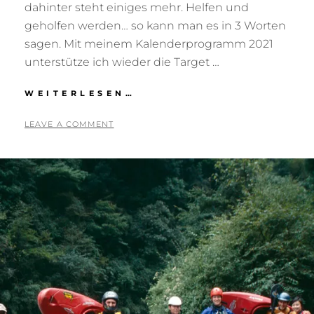
dahinter steht einiges mehr. Helfen und
geholfen werden… so kann man es in 3 Worten
sagen. Mit meinem Kalenderprogramm 2021
unterstütze ich wieder die Target …
KALENDER
WEITERLESEN…
2021
–
POSTED
BY
5
T
LEAVE A COMMENT
UND
ON
.
O
MEHR
N
N
O
I
V
G
E
R
M
I
B
E
E
S
R
S
2
B