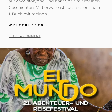
auf www.story.one und habt Spaß mit meinen
Geschichten. Mittlerweile ist auch schon mein
1. Buch mit meinen …
LIFE
WEITERLESEN…
IS
A
POSTED
BY
2
T
LEAVE A COMMENT
STORY
ON
7
O
.
N
O
I
K
G
T
R
O
I
B
E
E
S
R
S
2
B
0
A