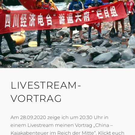
0
A
2
C
0
H
LIVESTREAM-
VORTRAG
Am 28.09.2020 zeige ich um 20:30 Uhr in
einem Livestream meinen Vortrag „China –
Kajakabenteuer im Reich der Mitte“. Klickt euch