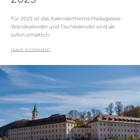
Für 2025 ist das Kalenderthema Madagaskar.
Wandkalender und Tischkalender sind ab
sofort erhältlich.
POSTED
BY
2
T
LEAVE A COMMENT
ON
8
O
.
N
S
I
E
G
P
R
T
I
E
E
M
S
B
S
E
B