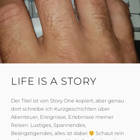
2
A
0
C
H
LIFE IS A STORY
Der Titel ist von Story One kopiert, aber genau
dort schreibe ich Kurzgeschichten über
Abenteuer, Ereignisse, Erlebnisse meiner
Reisen. Lustiges, Spannendes,
Beängstigendes, alles ist dabei
Schaut rein