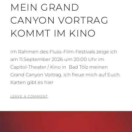
MEIN GRAND
CANYON VORTRAG
KOMMT IM KINO
Im Rahmen des Fluss-Film-Festivals zeige ich
am 11.September 2026 um 20:00 Uhr im
Capitol-Theater / Kino in Bad Tölz meinen
Grand Canyon Vortrag. Ich freue mich auf Euch.
Karten gibt es hier
POSTED
BY
6
T
LEAVE A COMMENT
ON
.
O
A
N
U
I
G
G