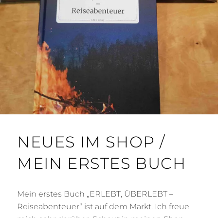
E
B
R
A
2
C
0
H
2
0
NEUES IM SHOP /
MEIN ERSTES BUCH
Mein erstes Buch „ERLEBT, ÜBERLEBT –
Reiseabenteuer“ ist auf dem Markt. Ich freue