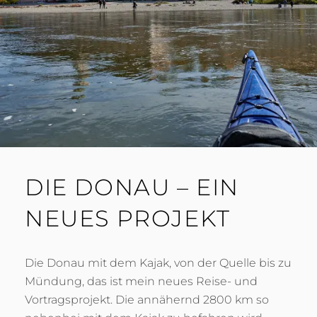
R
A
2
C
0
H
2
4
DIE DONAU – EIN
NEUES PROJEKT
Die Donau mit dem Kajak, von der Quelle bis zu
Mündung, das ist mein neues Reise- und
Vortragsprojekt. Die annähernd 2800 km so