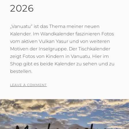
2026
„Vanuatu“ ist das Thema meiner neuen
Kalender. Im Wandkalender faszinieren Fotos
vom aktiven Vulkan Yasur und von weiteren
Motiven der Inselgruppe. Der Tischkalender
zeigt Fotos von Kindern in Vanuatu. Hier im
Shop gibt es beide Kalender zu sehen und zu
bestellen.
POSTED
BY
1
T
LEAVE A COMMENT
ON
9
O
.
N
O
I
K
G
T
R