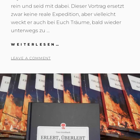
rein und seid mit dabei. Dieser Vortrag ersetzt
zwar keine reale Expedition, aber vielleicht
weckt er auch bei Euch Träume, bald wieder
unterwegs zu …
LIVESTREAM-
WEITERLESEN…
VORTRAG
POSTED
BY
1
T
LEAVE A COMMENT
ON
7
O
.
N
S
I
E
G
P
R
T
I
E
E
M
S
B
S