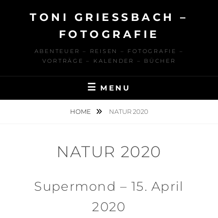
Skip
TONI GRIESSBACH – F
to
content
OTOGRAFIE
ABENTEUER – REISEN – FOTOGRAFIE –
VORTRÄGE – KALENDER – BÜCHER
MENU
HOME
NATUR 2020
NATUR 2020
Supermond – 15. April
2020