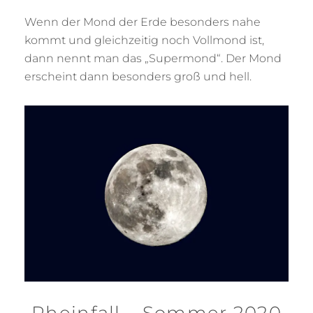
Wenn der Mond der Erde besonders nahe
kommt und gleichzeitig noch Vollmond ist,
dann nennt man das „Supermond“. Der Mond
erscheint dann besonders groß und hell.
Rheinfall – Sommer 2020