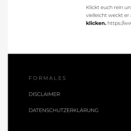
Klickt euch rein un
vielleicht weckt e
klicken.
https://
FORMALES
DISCLAIMER
DATENSCHUTZERKLÄRUNG