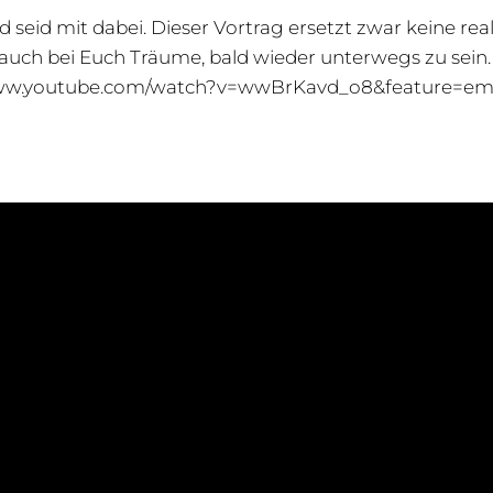
d seid mit dabei. Dieser Vortrag ersetzt zwar keine rea
r auch bei Euch Träume, bald wieder unterwegs zu sein
www.youtube.com/watch?v=wwBrKavd_o8&feature=emb