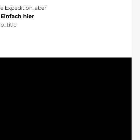
le Expedition, aber
.
Einfach hier
_title