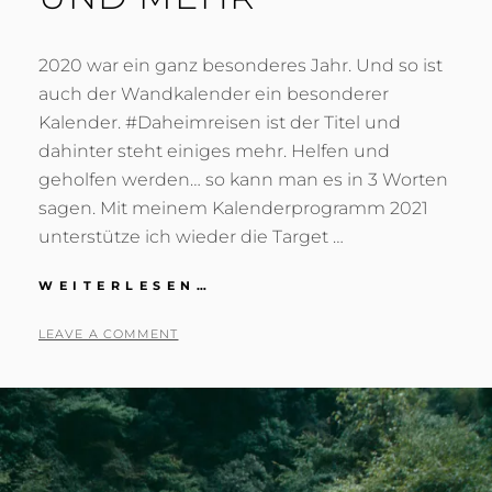
2020 war ein ganz besonderes Jahr. Und so ist
auch der Wandkalender ein besonderer
Kalender. #Daheimreisen ist der Titel und
dahinter steht einiges mehr. Helfen und
geholfen werden… so kann man es in 3 Worten
sagen. Mit meinem Kalenderprogramm 2021
unterstütze ich wieder die Target …
KALENDER
WEITERLESEN…
2021
–
POSTED
BY
5
T
LEAVE A COMMENT
UND
ON
.
O
MEHR
N
N
O
I
V
G
E
R