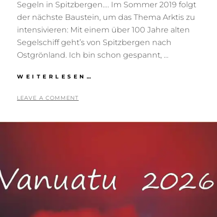
Segeln in Spitzbergen…. Im Sommer 2019 folgt
der nächste Baustein, um das Thema Arktis zu
intensivieren: Mit einem über 100 Jahre alten
Segelschiff geht’s von Spitzbergen nach
Ostgrönland. Ich bin schon gespannt, …
ARKTIS
WEITERLESEN…
POSTED
BY
2
T
LEAVE A COMMENT
ON
6
O
.
N
J
I
U
G
L
R
I
I
2
E
0
S
1
S