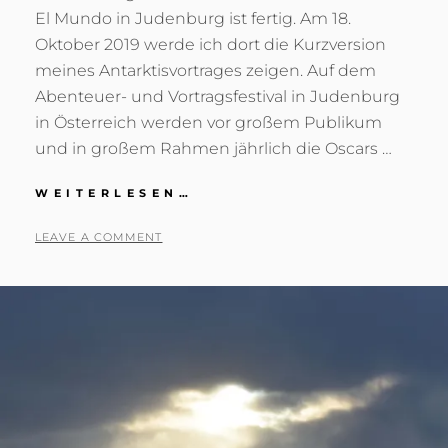
El Mundo in Judenburg ist fertig. Am 18.
Oktober 2019 werde ich dort die Kurzversion
meines Antarktisvortrages zeigen. Auf dem
Abenteuer- und Vortragsfestival in Judenburg
in Österreich werden vor großem Publikum
und in großem Rahmen jährlich die Oscars …
EL
WEITERLESEN…
MUNDO
2019
POSTED
BY
2
T
LEAVE A COMMENT
ON
2
O
.
N
S
I
E
G
P
R
T
I
E
E