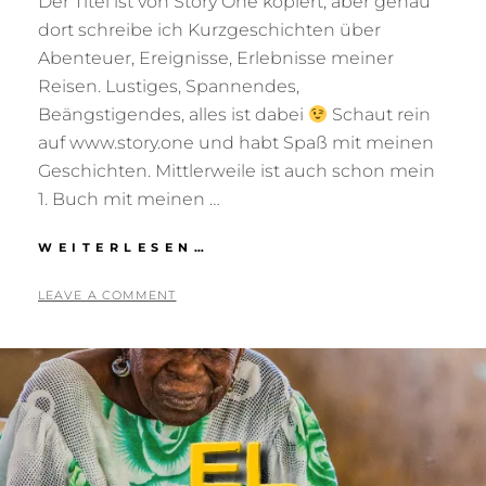
Der Titel ist von Story One kopiert, aber genau
dort schreibe ich Kurzgeschichten über
Abenteuer, Ereignisse, Erlebnisse meiner
Reisen. Lustiges, Spannendes,
Beängstigendes, alles ist dabei
Schaut rein
auf www.story.one und habt Spaß mit meinen
Geschichten. Mittlerweile ist auch schon mein
1. Buch mit meinen …
LIFE
WEITERLESEN…
IS
A
POSTED
BY
2
T
LEAVE A COMMENT
STORY
ON
7
O
.
N
O
I
K
G
T
R
O
I