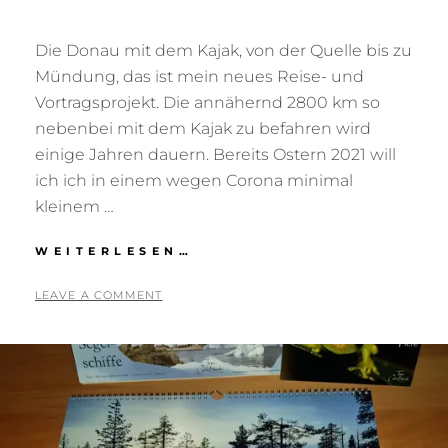
Die Donau mit dem Kajak, von der Quelle bis zu
Mündung, das ist mein neues Reise- und
Vortragsprojekt. Die annähernd 2800 km so
nebenbei mit dem Kajak zu befahren wird
einige Jahren dauern. Bereits Ostern 2021 will
ich ich in einem wegen Corona minimal
kleinem …
DIE
WEITERLESEN…
DONAU
–
POSTED
BY
2
T
LEAVE A COMMENT
EIN
ON
1
O
NEUES
.
N
PROJEKT
M
I
Ä
G
R
R