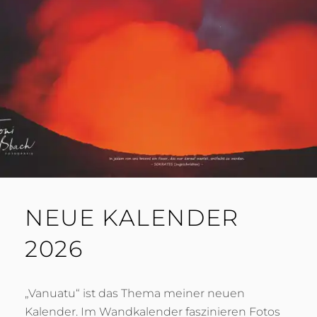
9
B
A
C
H
NEUE KALENDER
2026
„Vanuatu“ ist das Thema meiner neuen
Kalender. Im Wandkalender faszinieren Fotos