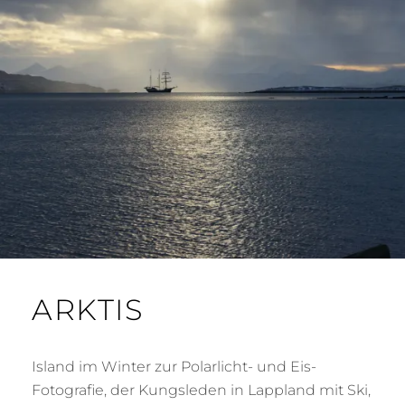
M
S
B
S
E
B
R
A
2
C
0
H
1
9
ARKTIS
Island im Winter zur Polarlicht- und Eis-
Fotografie, der Kungsleden in Lappland mit Ski,