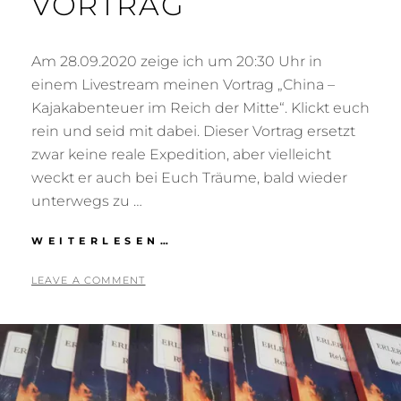
VORTRAG
Am 28.09.2020 zeige ich um 20:30 Uhr in
einem Livestream meinen Vortrag „China –
Kajakabenteuer im Reich der Mitte“. Klickt euch
rein und seid mit dabei. Dieser Vortrag ersetzt
zwar keine reale Expedition, aber vielleicht
weckt er auch bei Euch Träume, bald wieder
unterwegs zu …
LIVESTREAM-
WEITERLESEN…
VORTRAG
POSTED
BY
1
T
LEAVE A COMMENT
ON
7
O
.
N
S
I
E
G