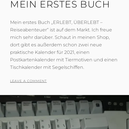
MEIN ERSTES BUCH
Mein erstes Buch „ERLEBT, ÜBERLEBT –
Reiseabenteuer“ ist auf dem Markt. Ich freue
mich sehr darüber. Schaut in meinen Shop,
dort gibt es außerdem schon zwei neue
praktische Kalender für 2021, einen
Postkartenkalender mit Tiermotiven und einen
Tischkalender mit Segelschiffen.
POSTED
BY
3
T
LEAVE A COMMENT
ON
.
O
F
N
E
I
B
G
R
R
U
I