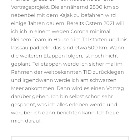
BY
.
T
Vortragsprojekt. Die annähernd 2800 km so
M
O
Ä
N
nebenbei mit dem Kajak zu befahren wird
R
I
einige Jahren dauern. Bereits Ostern 2021 will
Z
G
2
R
ich ich in einem wegen Corona minimal
0
I
kleinem Team in Hausen im Tal starten und bis
2
E
1
S
Passau paddeln, das sind etwa 500 km. Wann
S
die weiteren Etappen folgen, ist noch nicht
B
A
geplant. Teiletappen werde ich sicher mal im
C
Rahmen der weltbekannten TID zurücklegen
H
und irgendwann werde ich am schwarzen
Meer ankommen. Dann wird es einen Vortrag
darüber geben. Ich bin selbst schon sehr
gespannt, was ich alles erleben werde und
worüber ich dann berichten kann. Ich freue
mich darauf.